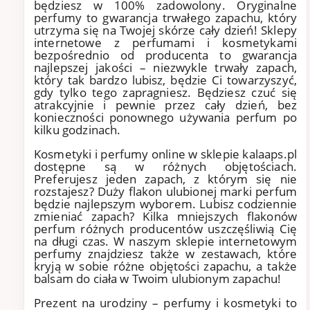
będziesz w 100% zadowolony. Oryginalne
perfumy to gwarancja trwałego zapachu, który
utrzyma się na Twojej skórze cały dzień! Sklepy
internetowe z perfumami i kosmetykami
bezpośrednio od producenta to gwarancja
najlepszej jakości – niezwykle trwały zapach,
który tak bardzo lubisz, będzie Ci towarzyszyć,
gdy tylko tego zapragniesz. Będziesz czuć się
atrakcyjnie i pewnie przez cały dzień, bez
konieczności ponownego używania perfum po
kilku godzinach.
Kosmetyki i perfumy online w sklepie kalaaps.pl
dostępne są w różnych objętościach.
Preferujesz jeden zapach, z którym się nie
rozstajesz? Duży flakon ulubionej marki perfum
będzie najlepszym wyborem. Lubisz codziennie
zmieniać zapach? Kilka mniejszych flakonów
perfum różnych producentów uszczęśliwią Cię
na długi czas. W naszym sklepie internetowym
perfumy znajdziesz także w zestawach, które
kryją w sobie różne objętości zapachu, a także
balsam do ciała w Twoim ulubionym zapachu!
Prezent na urodziny – perfumy i kosmetyki to