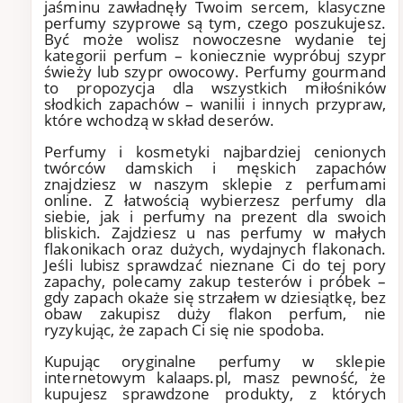
jaśminu zawładnęły Twoim sercem, klasyczne
perfumy szyprowe są tym, czego poszukujesz.
Być może wolisz nowoczesne wydanie tej
kategorii perfum – koniecznie wypróbuj szypr
świeży lub szypr owocowy. Perfumy gourmand
to propozycja dla wszystkich miłośników
słodkich zapachów – wanilii i innych przypraw,
które wchodzą w skład deserów.
Perfumy i kosmetyki najbardziej cenionych
twórców damskich i męskich zapachów
znajdziesz w naszym sklepie z perfumami
online. Z łatwością wybierzesz perfumy dla
siebie, jak i perfumy na prezent dla swoich
bliskich. Zajdziesz u nas perfumy w małych
flakonikach oraz dużych, wydajnych flakonach.
Jeśli lubisz sprawdzać nieznane Ci do tej pory
zapachy, polecamy zakup testerów i próbek –
gdy zapach okaże się strzałem w dziesiątkę, bez
obaw zakupisz duży flakon perfum, nie
ryzykując, że zapach Ci się nie spodoba.
Kupując oryginalne perfumy w sklepie
internetowym kalaaps.pl, masz pewność, że
kupujesz sprawdzone produkty, z których