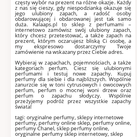
częsty wybór na prezent na różne okazje. Każdy
z nas się cieszy, gdy niespodzianką okazuje się
jego ulubiony zapach, a radość osoby
obdarowującej i obdarowanej jest tak samo
duża. Kalaaps.pl to sklep z perfumami –
internetowo zamówisz swój ulubiony zapach,
który chcesz przetestować, a także zapach na
prezent, którym oczarujesz bliską Ci osobę, a
my ekspresowo dostarczymy Twoje
zamówienie na wskazany przez Ciebie adres.
Wybieraj w zapachach, pojemnościach, a także
kategoriach perfum. Ciesz się ulubionymi
perfumami i testuj nowe zapachy. Kupuj
perfumy dla siebie i dla najbliższych. Wspólnie
zanurzcie się w toni cytrusowych i owocowych
perfum, perfum o mocnej woni drzew oraz
perfum o zapachu słodyczy. Wspólnie
przeżyjemy podróż przez wszystkie zapachy
świata!
tagi: oryginalne perfumy, sklepy internetowe
perfumy, perfumy online sklep, perfumy online,
perfumy Chanel, sklep perfumy online,
oryginalne perfumy sklep internetowy, sklep