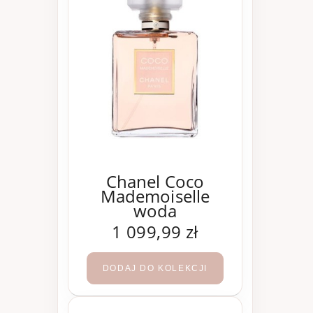
Chanel Coco
Mademoiselle
woda
perfumowana 200
1 099,99 zł
ml
DODAJ DO KOLEKCJI