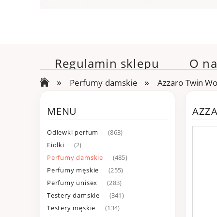
Regulamin sklepu
O na
»
»
Perfumy damskie
Azzaro Twin W
MENU
AZZ
Odlewki perfum
(863)
Fiolki
(2)
Perfumy damskie
(485)
Perfumy męskie
(255)
Perfumy unisex
(283)
Testery damskie
(341)
Testery męskie
(134)