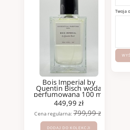
Twoja o
WYŚ
Bois Imperial by
B
Quentin Bisch woda
Abs
perfumowana 100 ml
449,99 zł
799,99 zł
Cena regularna:
Cena 
DODAJ DO KOLEKCJI