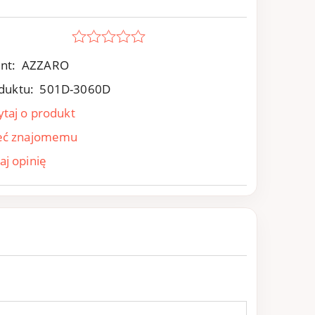
nt:
AZZARO
duktu:
501D-3060D
ytaj o produkt
eć znajomemu
aj opinię