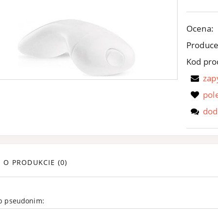
Ocena:
Produce
Kod pro
zap
pol
dod
E O PRODUKCIE (0)
ub pseudonim: