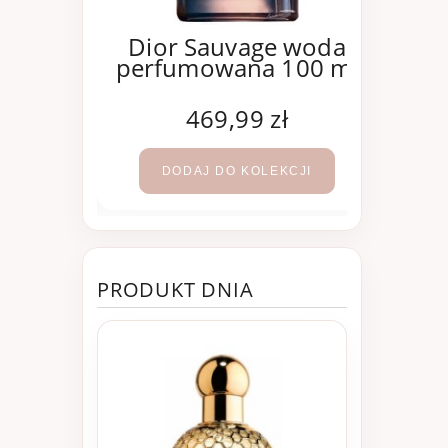
oco
Dior Sauvage woda
e woda
perfumowana 100 ml
Mad
100 ml
per
ł
469,99 zł
KCJI
DODAJ DO KOLEKCJI
PRODUKT DNIA