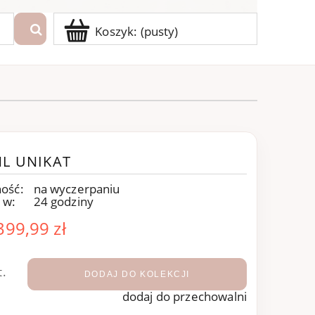
Koszyk:
(pusty)
L UNIKAT
ość:
na wyczerpaniu
 w:
24 godziny
399,99 zł
t.
DODAJ DO KOLEKCJI
dodaj do przechowalni