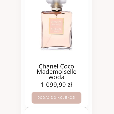
Chanel Coco
Mademoiselle
woda
perfumowana 200
1 099,99 zł
ml
DODAJ DO KOLEKCJI