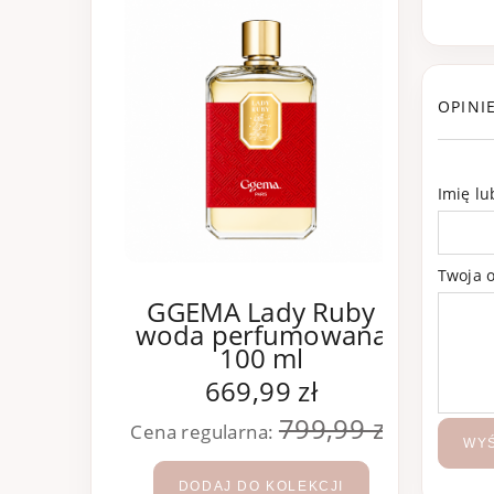
OPINI
Imię l
Twoja o
GGEMA Lady Ruby
GGE
woda perfumowana
wod
100 ml
669,99 zł
799,99 zł
Cena regularna:
Cena 
WYŚ
DODAJ DO KOLEKCJI