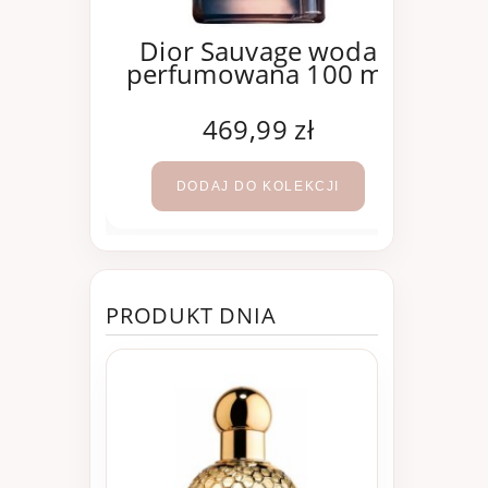
oco
Dior Sauvage woda
e woda
perfumowana 100 ml
Mad
100 ml
per
ł
469,99 zł
KCJI
DODAJ DO KOLEKCJI
PRODUKT DNIA