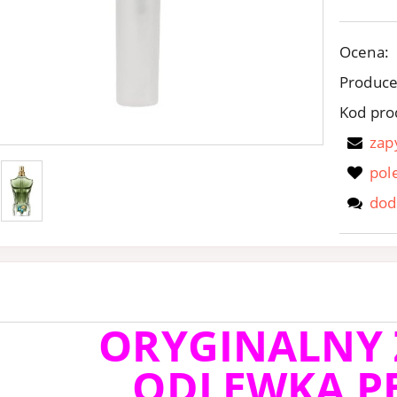
Ocena:
Produce
Kod pro
zap
pol
dod
ORYGINALNY
ODLEWKA P