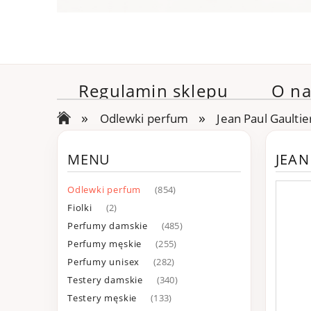
Regulamin sklepu
O na
»
»
Odlewki perfum
Jean Paul Gault
MENU
JEA
Odlewki perfum
(854)
Fiolki
(2)
Perfumy damskie
(485)
Perfumy męskie
(255)
Perfumy unisex
(282)
Testery damskie
(340)
Testery męskie
(133)