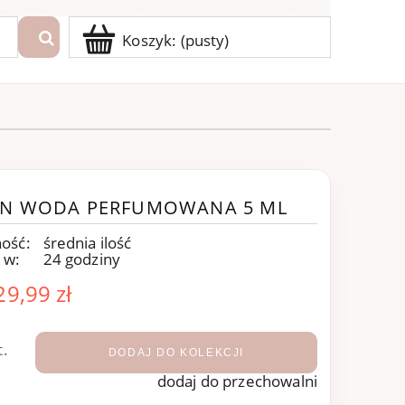
Koszyk:
(pusty)
DEN WODA PERFUMOWANA 5 ML
ość:
średnia ilość
 w:
24 godziny
29,99 zł
t.
DODAJ DO KOLEKCJI
dodaj do przechowalni