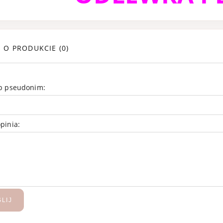
E O PRODUKCIE (0)
ub pseudonim:
pinia:
MA Ruby Rouge
Dior J'adore Inten
a perfumowana
Parfum 100 ml
100 ml
669,99 zł
619,99 zł
799,99 zł
699,99 
regularna:
Cena regularna:
LIJ
DODAJ DO KOLEKCJI
DODAJ DO KOLEKCJI