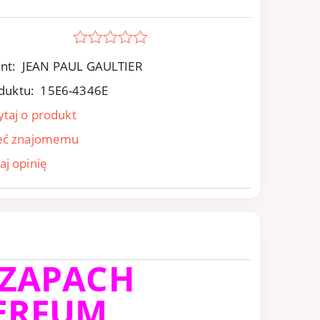
nt:
JEAN PAUL GAULTIER
duktu:
15E6-4346E
ytaj o produkt
eć znajomemu
aj opinię
 ZAPACH
ERFUM