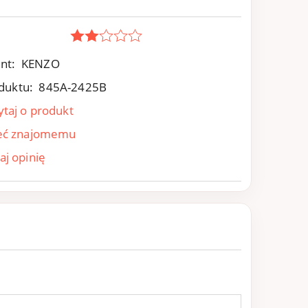
nt:
KENZO
duktu:
845A-2425B
ytaj o produkt
eć znajomemu
aj opinię