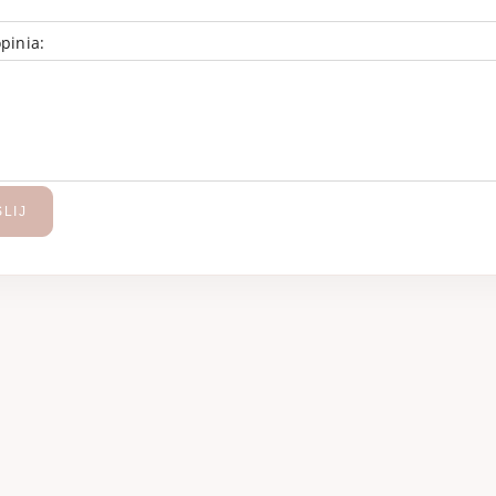
pinia:
LIJ
olina Herrera La
GGEMA Golden Tra
Bomba woda
woda perfumowa
fumowana 80 ml
100 ml
459,99 zł
669,99 zł
539,99 zł
799,99 
regularna:
Cena regularna: