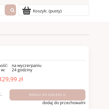
Koszyk:
(pusty)
ość:
na wyczerpaniu
 w:
24 godziny
329,99 zł
t.
DODAJ DO KOLEKCJI
dodaj do przechowalni