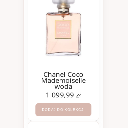
Chanel Coco
Mademoiselle
woda
perfumowana 200
1 099,99 zł
ml
DODAJ DO KOLEKCJI