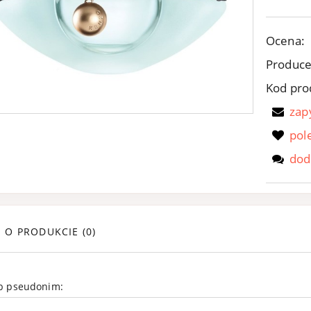
Ocena:
Produce
Kod pro
zap
pol
dod
E O PRODUKCIE (0)
ub pseudonim: