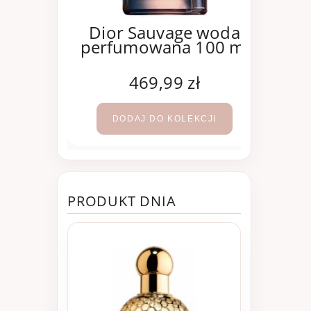
oco
Dior Sauvage woda
e woda
perfumowana 100 ml
Mad
100 ml
per
ł
469,99 zł
KCJI
DODAJ DO KOLEKCJI
PRODUKT DNIA