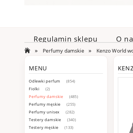
Regulamin sklepu
O na
»
»
Perfumy damskie
Kenzo World w
MENU
KEN
Odlewki perfum
(854)
Fiolki
(2)
Perfumy damskie
(485)
Perfumy męskie
(255)
Perfumy unisex
(282)
Testery damskie
(340)
Testery męskie
(133)