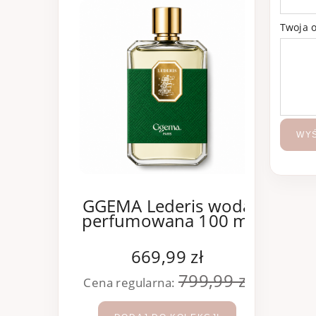
Twoja o
WYŚ
GGEMA Lederis woda
Car
perfumowana 100 ml
per
669,99 zł
799,99 zł
Cena regularna:
Cena 