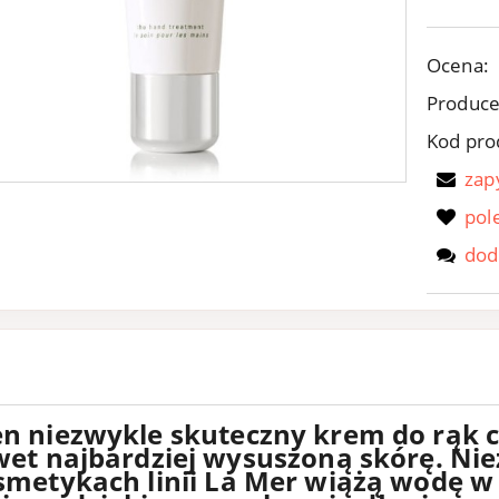
Ocena:
Produce
Kod pro
zap
pol
dod
n niezwykle skuteczny krem do rąk c
et najbardziej wysuszoną skórę. Nie
smetykach linii La Mer wiążą wodę w