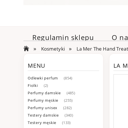
Regulamin sklepu
O na
»
»
Kosmetyki
La Mer The Hand Trea
MENU
LA M
Odlewki perfum
(854)
Fiolki
(2)
Perfumy damskie
(485)
Perfumy męskie
(255)
Perfumy unisex
(282)
Testery damskie
(340)
Testery męskie
(133)