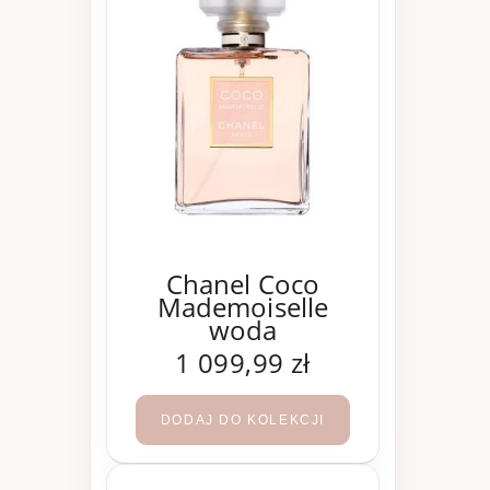
Chanel Coco
Mademoiselle
woda
perfumowana 200
1 099,99 zł
ml
DODAJ DO KOLEKCJI