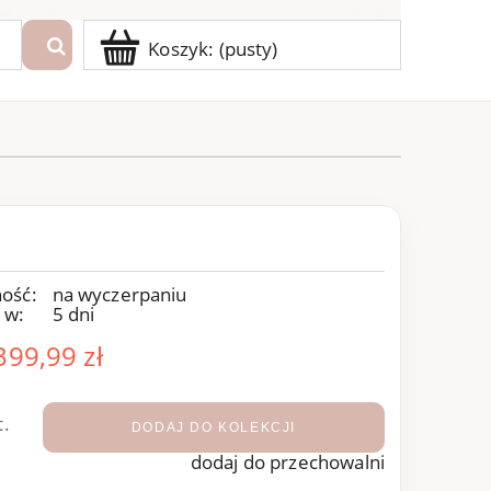
Koszyk:
(pusty)
ość:
na wyczerpaniu
 w:
5 dni
399,99 zł
t.
DODAJ DO KOLEKCJI
dodaj do przechowalni