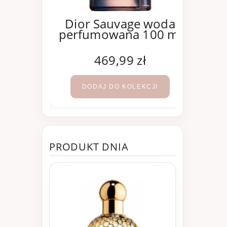
oco
Dior Sauvage woda
e woda
perfumowana 100 ml
Mad
100 ml
per
ł
469,99 zł
KCJI
DODAJ DO KOLEKCJI
PRODUKT DNIA