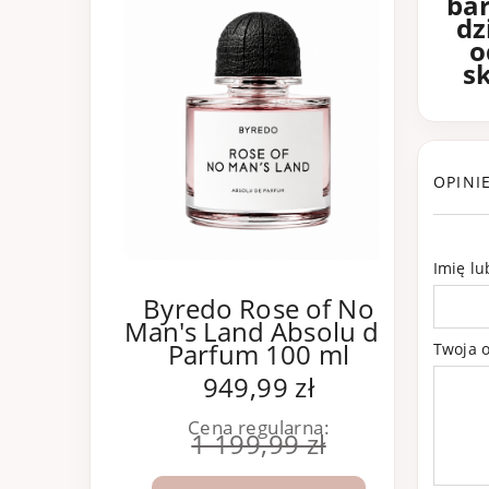
bar
dz
o
s
OPINI
Imię l
Byredo Rose of No
B
Man's Land Absolu de
Ab
Parfum 100 ml
Twoja o
949,99 zł
Cena regularna:
1 199,99 zł