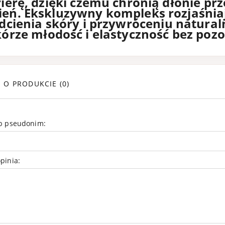
ierę, dzięki czemu chronią dłonie pr
ień. Ekskluzywny kompleks rozjaśni
dcienia skóry i przywróceniu natura
kórze młodość i elastyczność bez poz
E O PRODUKCIE (0)
ub pseudonim:
yredo Blanche
Bois Imperial by
solu de Parfum
Quentin Bisch wo
100 ml
pinia:
perfumowana 100 
949,99 zł
449,99 zł
Cena regularna:
799,99 
Cena regularna:
1 099,99 zł