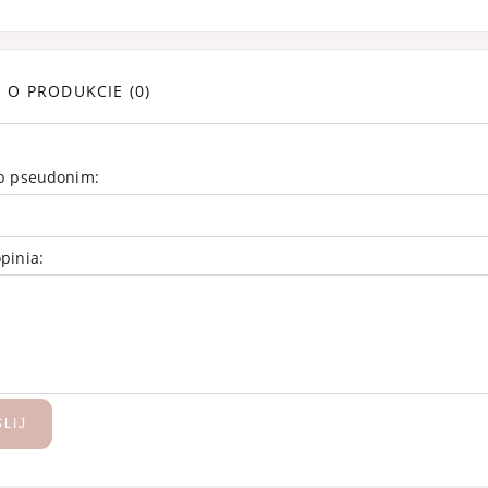
E O PRODUKCIE (0)
ub pseudonim:
pinia:
ois Imperial by
Byredo Blanche
ntin Bisch woda
Absolu de Parfum 
fumowana 100 ml
ml
449,99 zł
649,99 zł
799,99 zł
739,99 
LIJ
regularna:
Cena regularna: