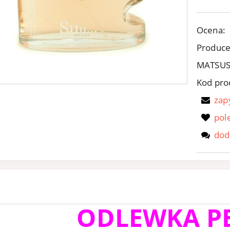
Ocena:
Produce
MATSU
Kod pro
zap
pol
dod
ODLEWKA P