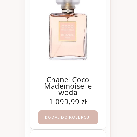
Chanel Coco
Mademoiselle
woda
perfumowana 200
1 099,99 zł
ml
DODAJ DO KOLEKCJI