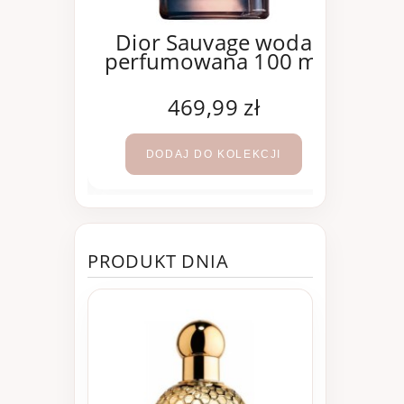
oco
Dior Sauvage woda
e woda
perfumowana 100 ml
Mad
100 ml
per
ł
469,99 zł
KCJI
DODAJ DO KOLEKCJI
PRODUKT DNIA