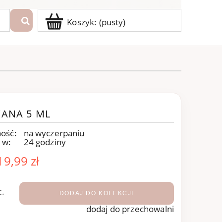
Koszyk:
(pusty)
ANA 5 ML
ość:
na wyczerpaniu
 w:
24 godziny
19,99 zł
t.
DODAJ DO KOLEKCJI
dodaj do przechowalni