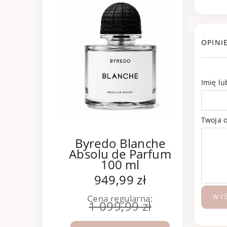
OPINI
Imię l
Twoja o
Byredo Blanche
B
Absolu de Parfum
Que
100 ml
per
949,99 zł
Cena regularna:
WYŚ
Cena 
1 099,99 zł