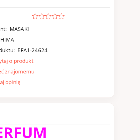
nt:
MASAKI
SHIMA
duktu:
EFA1-24624
ytaj o produkt
eć znajomemu
aj opinię
ERFUM