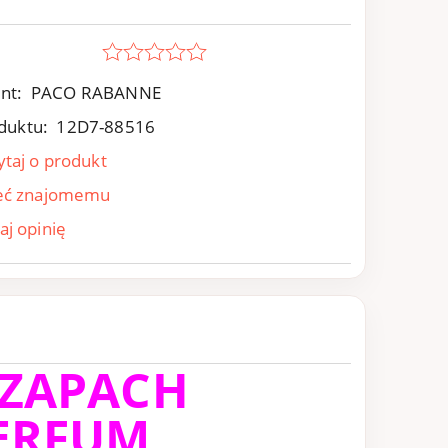
nt:
PACO RABANNE
duktu:
12D7-88516
ytaj o produkt
eć znajomemu
aj opinię
 ZAPACH
ERFUM