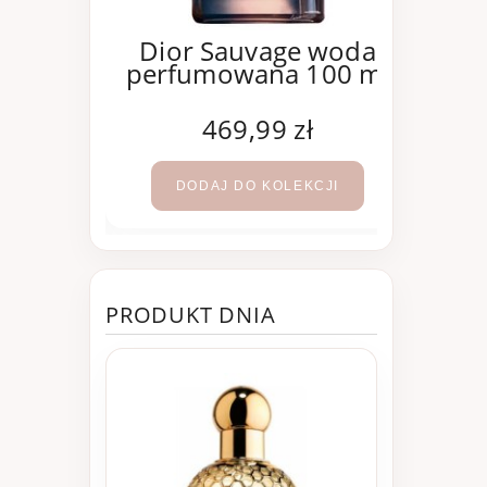
oco
Dior Sauvage woda
e woda
perfumowana 100 ml
Mad
100 ml
per
ł
469,99 zł
KCJI
DODAJ DO KOLEKCJI
PRODUKT DNIA