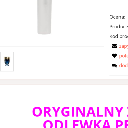
Ocena:
Produce
Kod pro
zap
pol
dod
ORYGINALNY
ODLEWKA P