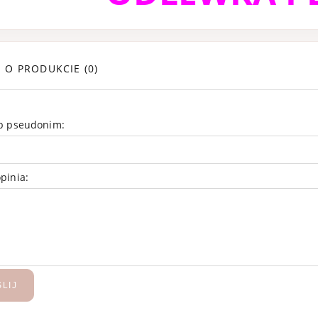
E O PRODUKCIE (0)
ub pseudonim:
pinia:
MA Ruby Rouge
Dior J'adore Inten
a perfumowana
Parfum 100 ml
100 ml
669,99 zł
619,99 zł
799,99 zł
699,99 
regularna:
Cena regularna:
LIJ
DODAJ DO KOLEKCJI
DODAJ DO KOLEKCJI