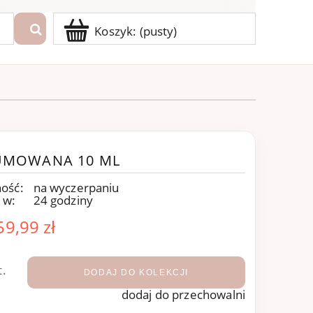
Koszyk:
(pusty)
FUMOWANA 10 ML
ość:
na wyczerpaniu
 w:
24 godziny
59,99 zł
t.
DODAJ DO KOLEKCJI
dodaj do przechowalni