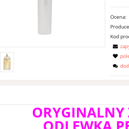
Ocena:
Produce
Kod pro
zap
pol
dod
ORYGINALNY
ODLEWKA P