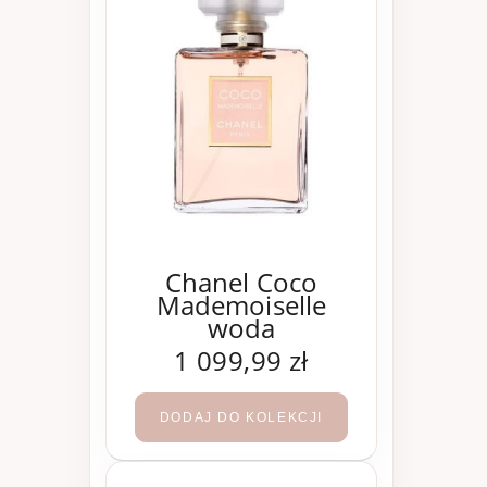
Chanel Coco
Mademoiselle
woda
perfumowana 200
1 099,99 zł
ml
DODAJ DO KOLEKCJI