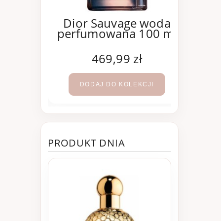
oco
Dior Sauvage woda
e woda
perfumowana 100 ml
Mad
100 ml
per
ł
469,99 zł
KCJI
DODAJ DO KOLEKCJI
PRODUKT DNIA