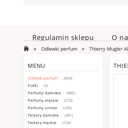
Regulamin sklepu
O na
»
»
Odlewki perfum
Thierry Mugler 
MENU
THI
Odlewki perfum
(863)
Fiolki
(2)
Perfumy damskie
(485)
Perfumy męskie
(255)
Perfumy unisex
(283)
Testery damskie
(341)
Testery męskie
(134)