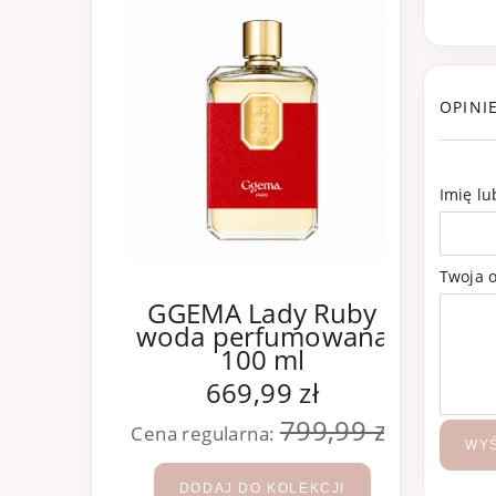
OPINI
Imię l
Twoja o
GGEMA Lady Ruby
GGE
woda perfumowana
wod
100 ml
669,99 zł
799,99 zł
Cena regularna:
Cena 
WYŚ
DODAJ DO KOLEKCJI