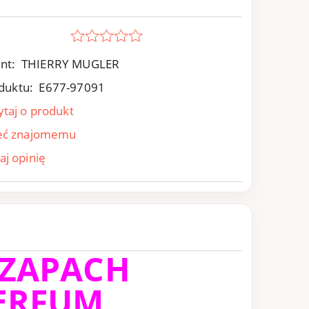
nt:
THIERRY MUGLER
duktu:
E677-97091
ytaj o produkt
eć znajomemu
aj opinię
 ZAPACH
ERFUM