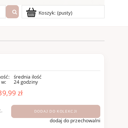
Koszyk:
(pusty)
ość:
średnia ilość
 w:
24 godziny
39,99 zł
t.
DODAJ DO KOLEKCJI
dodaj do przechowalni