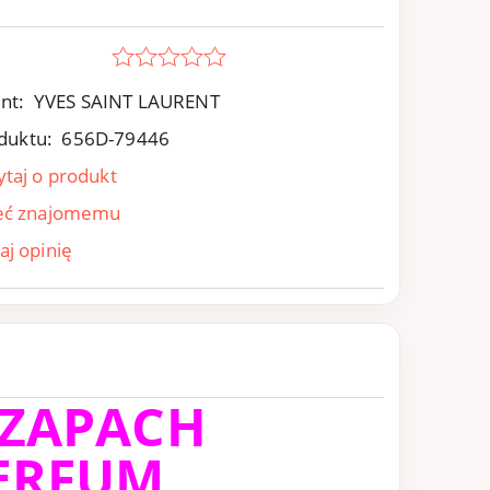
nt:
YVES SAINT LAURENT
duktu:
656D-79446
ytaj o produkt
eć znajomemu
aj opinię
 ZAPACH
ERFUM