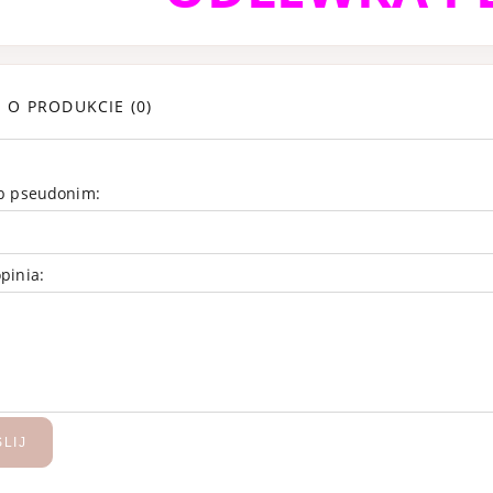
E O PRODUKCIE (0)
ub pseudonim:
pinia:
r J'adore Intense
GGEMA Solar Ou
arfum 100 ml
woda perfumowa
100 ml
619,99 zł
669,99 zł
699,99 zł
799,99 
regularna:
Cena regularna:
LIJ
DODAJ DO KOLEKCJI
DODAJ DO KOLEKCJI