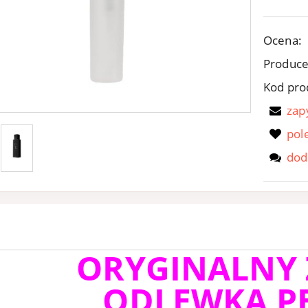
Ocena:
Produce
Kod pro
zap
pol
dod
ORYGINALNY
ODLEWKA P