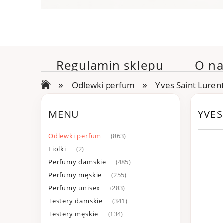
Regulamin sklepu
O na
»
»
Odlewki perfum
Yves Saint Luren
MENU
YVES
Odlewki perfum
(863)
Fiolki
(2)
Perfumy damskie
(485)
Perfumy męskie
(255)
Perfumy unisex
(283)
Testery damskie
(341)
Testery męskie
(134)