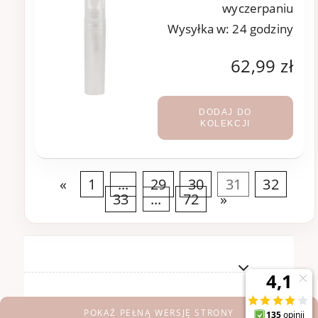
wyczerpaniu
Wysyłka w:
24 godziny
62,99 zł
DODAJ DO
KOLEKCJI
«
1
...
29
30
31
32
33
...
72
»
POKAŻ PEŁNĄ WERSJĘ STRONY