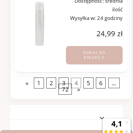
Dostępność:
średnia
ilość
Wysyłka w:
24 godziny
24,99 zł
DODAJ DO
KOLEKCJI
«
1
2
3
4
5
6
...
72
»