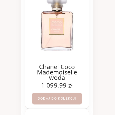
Chanel Coco
Mademoiselle
woda
perfumowana 200
1 099,99 zł
ml
DODAJ DO KOLEKCJI