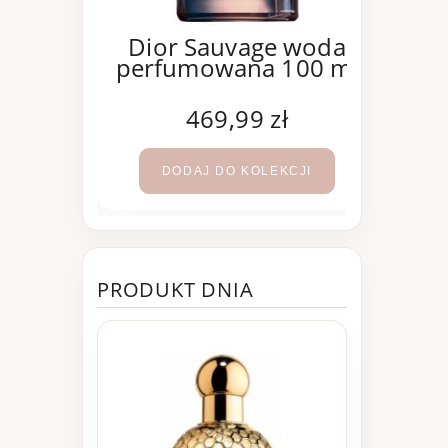
oco
Dior Sauvage woda
e woda
perfumowana 100 ml
Mad
100 ml
per
ł
469,99 zł
KCJI
DODAJ DO KOLEKCJI
PRODUKT DNIA