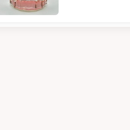
ada Sunset Heat
GGEMA Lady Rub
for Men woda
woda perfumowa
aletowa 100 ml
100 ml
699,99 zł
669,99 zł
999,99 zł
799,99 
regularna:
Cena regularna:
DODAJ DO KOLEKCJI
DODAJ DO KOLEKCJI